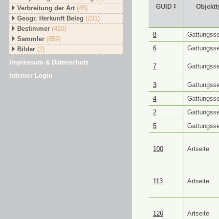
GUID ⭥
Objektt
Verbreitung der Art
(45)
Geogr. Herkunft Beleg
(231)
Bestimmer
(410)
GUID ⭥
Objektt
8
Gattungsse
Sammler
(859)
6
Gattungsse
Bilder
(2)
Impressum & Datenschutz
7
Gattungsse
Interner Login
3
Gattungsse
4
Gattungsse
2
Gattungsse
5
Gattungsse
100
Artseite
113
Artseite
126
Artseite