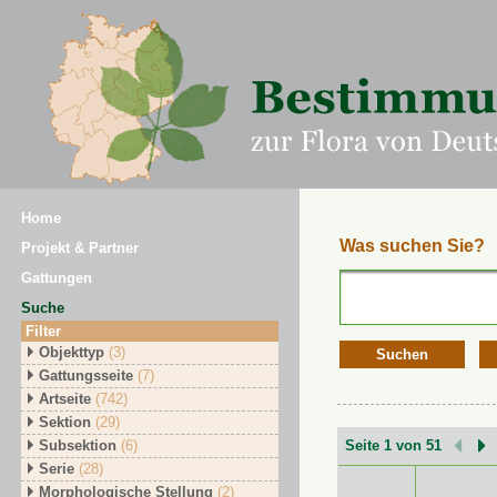
Home
Was suchen Sie?
Projekt & Partner
Gattungen
Suche
Filter
Objekttyp
(3)
Suchen
Gattungsseite
(7)
Artseite
(742)
Sektion
(29)
Subsektion
(6)
Seite 1 von 51
Serie
(28)
Morphologische Stellung
(2)