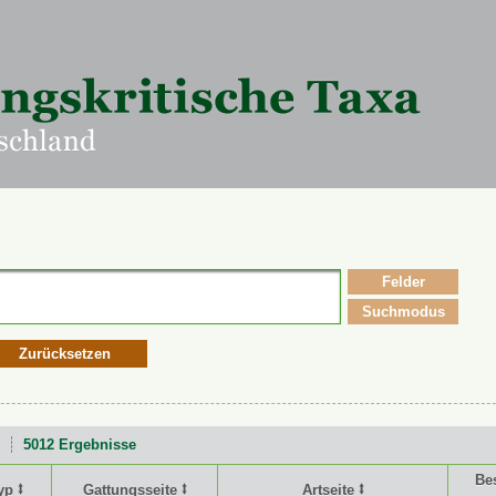
Felder
Suchmodus
Zurücksetzen
5012 Ergebnisse
Be
yp ⭥
Gattungsseite ⭥
Artseite ⭥