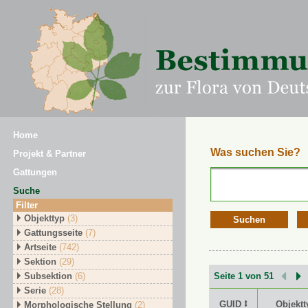
Home
Was suchen Sie?
Projekt & Partner
Gattungen
Suche
Filter
Objekttyp
(3)
Suchen
Gattungsseite
(7)
Artseite
(742)
Sektion
(29)
Subsektion
(6)
Seite 1 von 51
Serie
(28)
GUID ⭥
Objektt
Morphologische Stellung
(2)