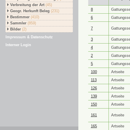
Verbreitung der Art
(45)
GUID ⭥
Objektt
8
Gattungsse
Geogr. Herkunft Beleg
(231)
Bestimmer
(410)
6
Gattungsse
Sammler
(859)
7
Gattungsse
Bilder
(2)
Impressum & Datenschutz
3
Gattungsse
Interner Login
4
Gattungsse
2
Gattungsse
5
Gattungsse
100
Artseite
113
Artseite
126
Artseite
139
Artseite
150
Artseite
161
Artseite
165
Artseite