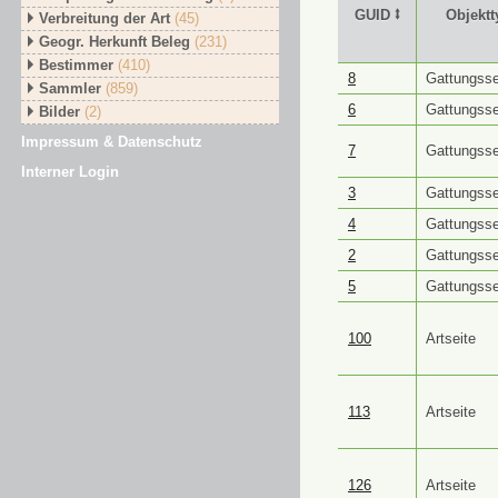
GUID ⭥
Objektt
Verbreitung der Art
(45)
Geogr. Herkunft Beleg
(231)
Bestimmer
(410)
GUID ⭥
Objektt
8
Gattungsse
Sammler
(859)
6
Gattungsse
Bilder
(2)
Impressum & Datenschutz
7
Gattungsse
Interner Login
3
Gattungsse
4
Gattungsse
2
Gattungsse
5
Gattungsse
100
Artseite
113
Artseite
126
Artseite