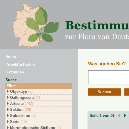
Home
Was suchen Sie?
Projekt & Partner
Gattungen
Suche
Filter
Objekttyp
(3)
Suchen
Gattungsseite
(7)
Artseite
(742)
Sektion
(29)
Subsektion
(6)
Seite 1 von 51
Serie
(28)
Morphologische Stellung
(2)