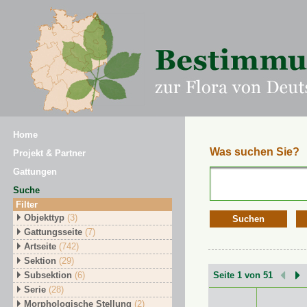
Home
Was suchen Sie?
Projekt & Partner
Gattungen
Suche
Filter
Objekttyp
(3)
Suchen
Gattungsseite
(7)
Artseite
(742)
Sektion
(29)
Subsektion
(6)
Seite 1 von 51
Serie
(28)
Morphologische Stellung
(2)