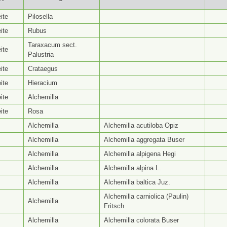
yp ⭥
Gattungsseite ⭥
Artseite ⭥
Be
ite
Pilosella
ite
Rubus
Taraxacum sect.
ite
Palustria
ite
Crataegus
ite
Hieracium
ite
Alchemilla
ite
Rosa
Alchemilla
Alchemilla acutiloba Opiz
Alchemilla
Alchemilla aggregata Buser
Alchemilla
Alchemilla alpigena Hegi
Alchemilla
Alchemilla alpina L.
Alchemilla
Alchemilla baltica Juz.
Alchemilla carniolica (Paulin)
Alchemilla
Fritsch
Alchemilla
Alchemilla colorata Buser