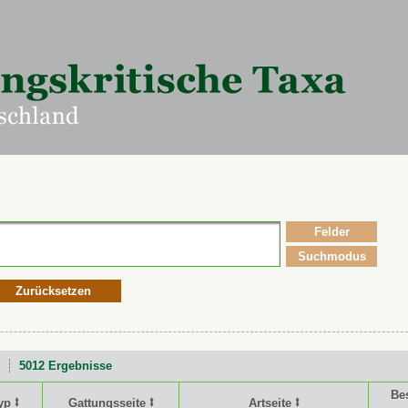
Felder
Suchmodus
Zurücksetzen
5012 Ergebnisse
Be
yp ⭥
Gattungsseite ⭥
Artseite ⭥