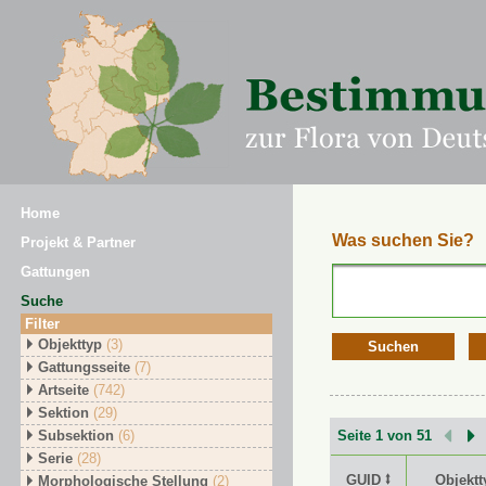
Home
Was suchen Sie?
Projekt & Partner
Gattungen
Suche
Filter
Objekttyp
(3)
Suchen
Gattungsseite
(7)
Artseite
(742)
Sektion
(29)
Subsektion
(6)
Seite 1 von 51
Serie
(28)
GUID ⭥
Objektt
Morphologische Stellung
(2)