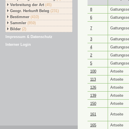
Verbreitung der Art
(45)
GUID ⭥
Objektt
8
Gattungsse
Geogr. Herkunft Beleg
(231)
Bestimmer
(410)
6
Gattungsse
Sammler
(859)
7
Gattungsse
Bilder
(2)
Impressum & Datenschutz
3
Gattungsse
Interner Login
4
Gattungsse
2
Gattungsse
5
Gattungsse
100
Artseite
113
Artseite
126
Artseite
139
Artseite
150
Artseite
161
Artseite
165
Artseite