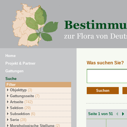
Home
Was suchen Sie?
Projekt & Partner
Gattungen
Suche
Filter
Objekttyp
(3)
Suchen
Gattungsseite
(7)
Artseite
(742)
Sektion
(29)
Subsektion
(6)
Seite 1 von 51
Serie
(28)
Morphologische Stellung
(2)