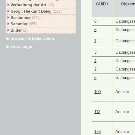
GUID ⭥
Objektt
Verbreitung der Art
(45)
Geogr. Herkunft Beleg
(231)
Bestimmer
(410)
GUID ⭥
Objektt
8
Gattungsse
Sammler
(859)
6
Gattungsse
Bilder
(2)
Impressum & Datenschutz
7
Gattungsse
Interner Login
3
Gattungsse
4
Gattungsse
2
Gattungsse
5
Gattungsse
100
Artseite
113
Artseite
126
Artseite