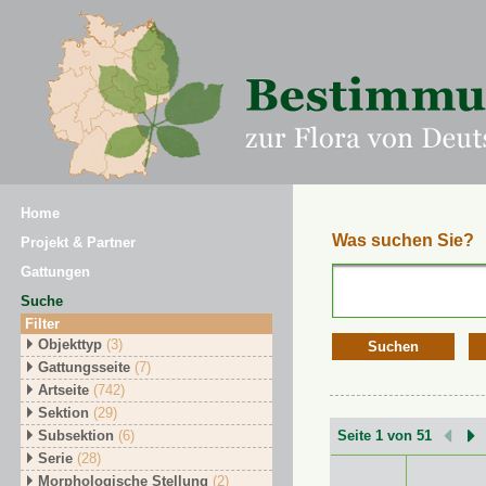
Home
Was suchen Sie?
Projekt & Partner
Gattungen
Suche
Filter
Objekttyp
(3)
Suchen
Gattungsseite
(7)
Artseite
(742)
Sektion
(29)
Subsektion
(6)
Seite 1 von 51
Serie
(28)
Morphologische Stellung
(2)