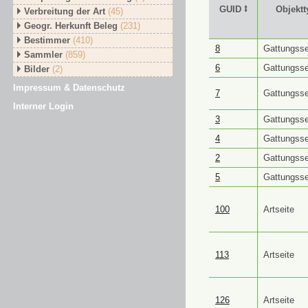
GUID ⭥
Objektt
Verbreitung der Art
(45)
Geogr. Herkunft Beleg
(231)
Bestimmer
(410)
GUID ⭥
Objektt
8
Gattungsse
Sammler
(859)
6
Gattungsse
Bilder
(2)
Impressum & Datenschutz
7
Gattungsse
Interner Login
3
Gattungsse
4
Gattungsse
2
Gattungsse
5
Gattungsse
100
Artseite
113
Artseite
126
Artseite