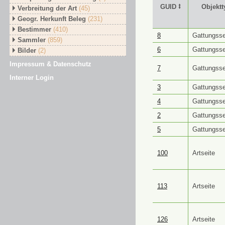
GUID ⭥
Objektt
Verbreitung der Art
(45)
Geogr. Herkunft Beleg
(231)
Bestimmer
(410)
GUID ⭥
Objektt
8
Gattungsse
Sammler
(859)
6
Gattungsse
Bilder
(2)
Impressum & Datenschutz
7
Gattungsse
Interner Login
3
Gattungsse
4
Gattungsse
2
Gattungsse
5
Gattungsse
100
Artseite
113
Artseite
126
Artseite