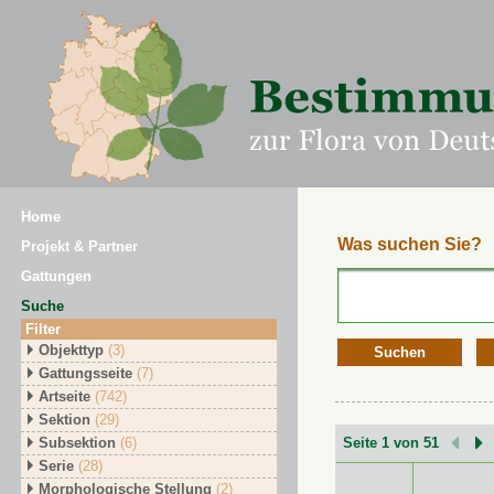
Home
Was suchen Sie?
Projekt & Partner
Gattungen
Suche
Filter
Objekttyp
(3)
Suchen
Gattungsseite
(7)
Artseite
(742)
Sektion
(29)
Subsektion
(6)
Seite 1 von 51
Serie
(28)
Morphologische Stellung
(2)