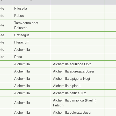
yp ⭥
Gattungsseite ⭥
Artseite ⭥
Be
ite
Pilosella
ite
Rubus
Taraxacum sect.
ite
Palustria
ite
Crataegus
ite
Hieracium
ite
Alchemilla
ite
Rosa
Alchemilla
Alchemilla acutiloba Opiz
Alchemilla
Alchemilla aggregata Buser
Alchemilla
Alchemilla alpigena Hegi
Alchemilla
Alchemilla alpina L.
Alchemilla
Alchemilla baltica Juz.
Alchemilla carniolica (Paulin)
Alchemilla
Fritsch
Alchemilla
Alchemilla colorata Buser