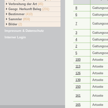
Verbreitung der Art
(45)
GUID ⭥
Objektt
8
Gattungsse
Geogr. Herkunft Beleg
(231)
Bestimmer
(410)
6
Gattungsse
Sammler
(859)
7
Gattungsse
Bilder
(2)
Impressum & Datenschutz
3
Gattungsse
Interner Login
4
Gattungsse
2
Gattungsse
5
Gattungsse
100
Artseite
113
Artseite
126
Artseite
139
Artseite
150
Artseite
161
Artseite
165
Artseite