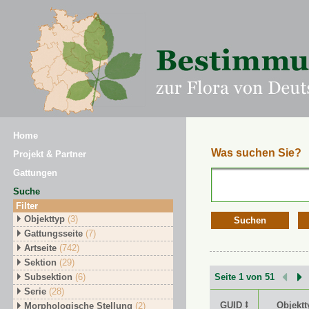
Home
Was suchen Sie?
Projekt & Partner
Gattungen
Suche
Filter
Objekttyp
(3)
Suchen
Gattungsseite
(7)
Artseite
(742)
Sektion
(29)
Subsektion
(6)
Seite 1 von 51
Serie
(28)
GUID ⭥
Objektt
Morphologische Stellung
(2)