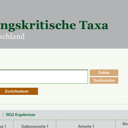
Felder
Suchmodus
Zurücksetzen
5012 Ergebnisse
Be
yp ⭥
Gattungsseite ⭥
Artseite ⭥