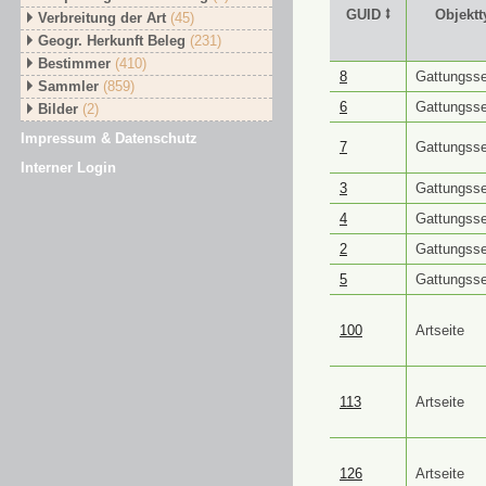
GUID ⭥
Objektt
Verbreitung der Art
(45)
Geogr. Herkunft Beleg
(231)
Bestimmer
(410)
GUID ⭥
Objektt
8
Gattungsse
Sammler
(859)
6
Gattungsse
Bilder
(2)
Impressum & Datenschutz
7
Gattungsse
Interner Login
3
Gattungsse
4
Gattungsse
2
Gattungsse
5
Gattungsse
100
Artseite
113
Artseite
126
Artseite