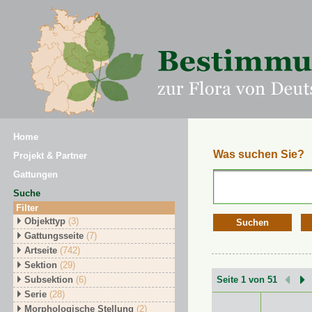
Home
Was suchen Sie?
Projekt & Partner
Gattungen
Suche
Filter
Objekttyp
(3)
Suchen
Gattungsseite
(7)
Artseite
(742)
Sektion
(29)
Subsektion
(6)
Seite 1 von 51
Serie
(28)
Morphologische Stellung
(2)