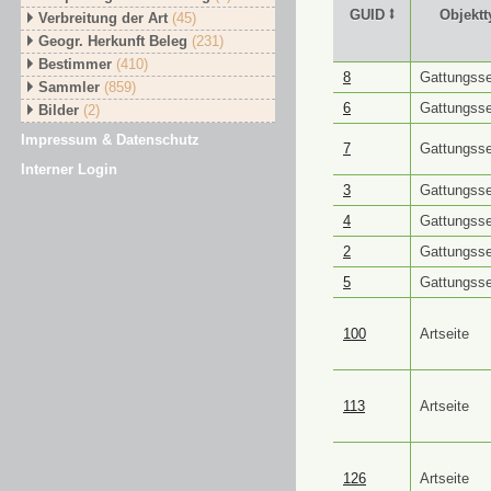
GUID ⭥
Objektt
Verbreitung der Art
(45)
Geogr. Herkunft Beleg
(231)
Bestimmer
(410)
GUID ⭥
Objektt
8
Gattungsse
Sammler
(859)
6
Gattungsse
Bilder
(2)
Impressum & Datenschutz
7
Gattungsse
Interner Login
3
Gattungsse
4
Gattungsse
2
Gattungsse
5
Gattungsse
100
Artseite
113
Artseite
126
Artseite