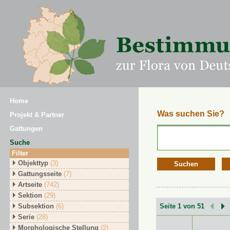
Home
Was suchen Sie?
Projekt & Partner
Gattungen
Suche
Filter
Objekttyp
(3)
Suchen
Gattungsseite
(7)
Artseite
(742)
Sektion
(29)
Subsektion
(6)
Seite 1 von 51
Serie
(28)
Morphologische Stellung
(2)