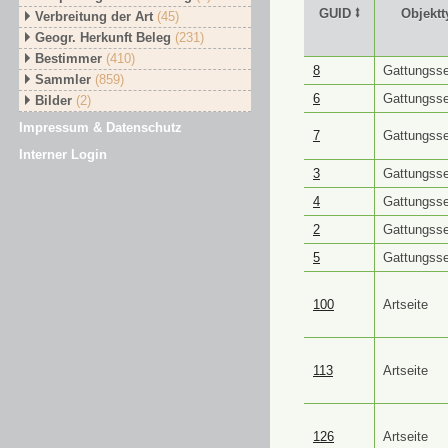
GUID ⭥
Objektt
Verbreitung der Art
(45)
Geogr. Herkunft Beleg
(231)
Bestimmer
(410)
GUID ⭥
Objektt
8
Gattungsse
Sammler
(859)
6
Gattungsse
Bilder
(2)
Impressum & Datenschutz
7
Gattungsse
Interner Login
3
Gattungsse
4
Gattungsse
2
Gattungsse
5
Gattungsse
100
Artseite
113
Artseite
126
Artseite