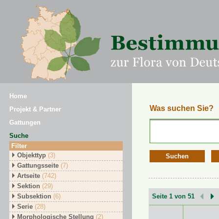
Home
Was suchen Sie?
Projekt & Partner
Gattungen
Suche
Filter
Objekttyp
(3)
Suchen
Gattungsseite
(7)
Artseite
(742)
Sektion
(29)
Subsektion
(6)
Seite 1 von 51
Serie
(28)
Morphologische Stellung
(2)