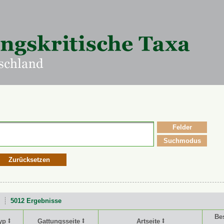
Felder
Suchmodus
Zurücksetzen
5012 Ergebnisse
Be
yp ⭥
Gattungsseite ⭥
Artseite ⭥