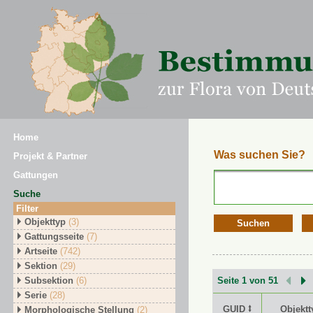
Home
Was suchen Sie?
Projekt & Partner
Gattungen
Suche
Filter
Objekttyp
(3)
Suchen
Gattungsseite
(7)
Artseite
(742)
Sektion
(29)
Subsektion
(6)
Seite 1 von 51
Serie
(28)
GUID ⭥
Objektt
Morphologische Stellung
(2)