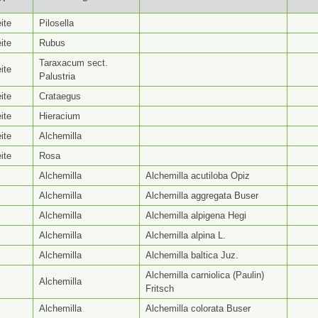
yp ⭥
Gattungsseite ⭥
Artseite ⭥
Be
ite
Pilosella
ite
Rubus
Taraxacum sect.
ite
Palustria
ite
Crataegus
ite
Hieracium
ite
Alchemilla
ite
Rosa
Alchemilla
Alchemilla acutiloba Opiz
Alchemilla
Alchemilla aggregata Buser
Alchemilla
Alchemilla alpigena Hegi
Alchemilla
Alchemilla alpina L.
Alchemilla
Alchemilla baltica Juz.
Alchemilla carniolica (Paulin)
Alchemilla
Fritsch
Alchemilla
Alchemilla colorata Buser