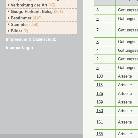
Verbreitung der Art
(45)
GUID ⭥
Objektt
8
Gattungsse
Geogr. Herkunft Beleg
(231)
Bestimmer
(410)
6
Gattungsse
Sammler
(859)
7
Gattungsse
Bilder
(2)
Impressum & Datenschutz
3
Gattungsse
Interner Login
4
Gattungsse
2
Gattungsse
5
Gattungsse
100
Artseite
113
Artseite
126
Artseite
139
Artseite
150
Artseite
161
Artseite
165
Artseite