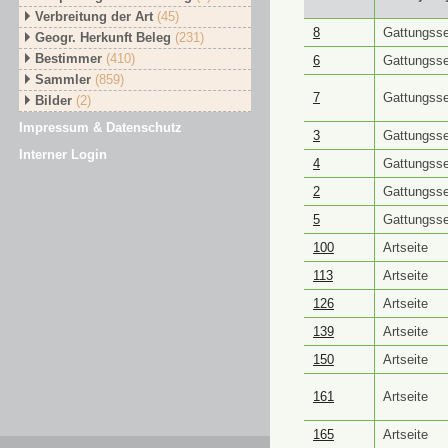
Verbreitung der Art
(45)
GUID ⭥
Objektt
8
Gattungsse
Geogr. Herkunft Beleg
(231)
Bestimmer
(410)
6
Gattungsse
Sammler
(859)
7
Gattungsse
Bilder
(2)
Impressum & Datenschutz
3
Gattungsse
Interner Login
4
Gattungsse
2
Gattungsse
5
Gattungsse
100
Artseite
113
Artseite
126
Artseite
139
Artseite
150
Artseite
161
Artseite
165
Artseite