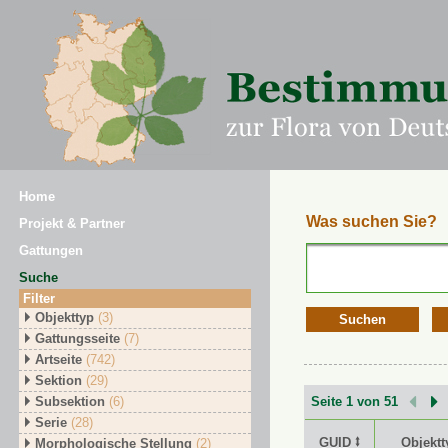
Home
Was suchen Sie?
Projekt & Partner
Gattungen
Suche
Filter
Objekttyp
(3)
Suchen
Gattungsseite
(7)
Artseite
(742)
Sektion
(29)
Subsektion
(6)
Seite 1 von 51
Serie
(28)
GUID ⭥
Objektt
Morphologische Stellung
(2)