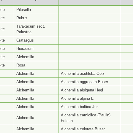
yp ⭥
Gattungsseite ⭥
Artseite ⭥
Be
ite
Pilosella
ite
Rubus
Taraxacum sect.
ite
Palustria
ite
Crataegus
ite
Hieracium
ite
Alchemilla
ite
Rosa
Alchemilla
Alchemilla acutiloba Opiz
Alchemilla
Alchemilla aggregata Buser
Alchemilla
Alchemilla alpigena Hegi
Alchemilla
Alchemilla alpina L.
Alchemilla
Alchemilla baltica Juz.
Alchemilla carniolica (Paulin)
Alchemilla
Fritsch
Alchemilla
Alchemilla colorata Buser