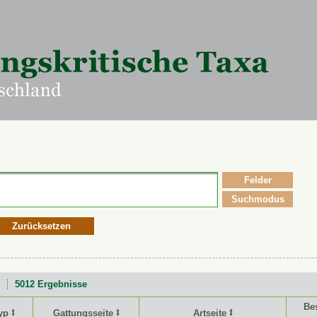
Felder
Suchmodus
Zurücksetzen
5012 Ergebnisse
Be
yp ⭥
Gattungsseite ⭥
Artseite ⭥