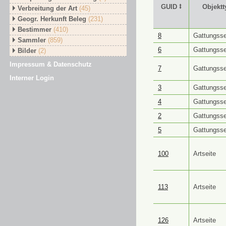
GUID ⭥
Objektt
Verbreitung der Art
(45)
Geogr. Herkunft Beleg
(231)
Bestimmer
(410)
GUID ⭥
Objektt
8
Gattungsse
Sammler
(859)
6
Gattungsse
Bilder
(2)
Impressum & Datenschutz
7
Gattungsse
Interner Login
3
Gattungsse
4
Gattungsse
2
Gattungsse
5
Gattungsse
100
Artseite
113
Artseite
126
Artseite