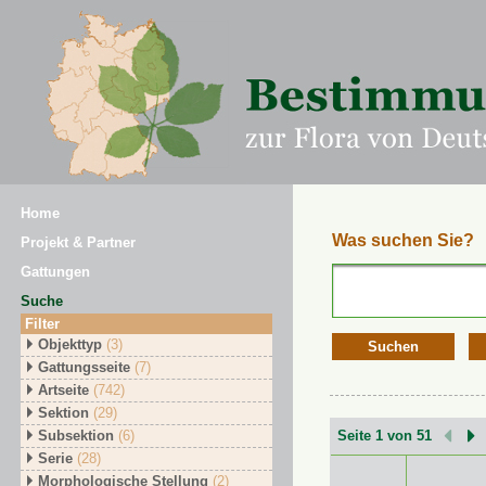
Home
Was suchen Sie?
Projekt & Partner
Gattungen
Suche
Filter
Objekttyp
(3)
Suchen
Gattungsseite
(7)
Artseite
(742)
Sektion
(29)
Subsektion
(6)
Seite 1 von 51
Serie
(28)
Morphologische Stellung
(2)