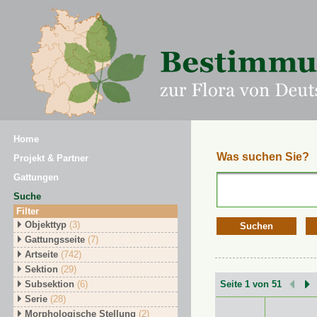
Home
Was suchen Sie?
Projekt & Partner
Gattungen
Suche
Filter
Objekttyp
(3)
Suchen
Gattungsseite
(7)
Artseite
(742)
Sektion
(29)
Subsektion
(6)
Seite 1 von 51
Serie
(28)
Morphologische Stellung
(2)