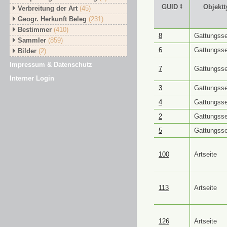
GUID ⭥
Objektt
Verbreitung der Art
(45)
Geogr. Herkunft Beleg
(231)
Bestimmer
(410)
GUID ⭥
Objektt
8
Gattungsse
Sammler
(859)
6
Gattungsse
Bilder
(2)
Impressum & Datenschutz
7
Gattungsse
Interner Login
3
Gattungsse
4
Gattungsse
2
Gattungsse
5
Gattungsse
100
Artseite
113
Artseite
126
Artseite