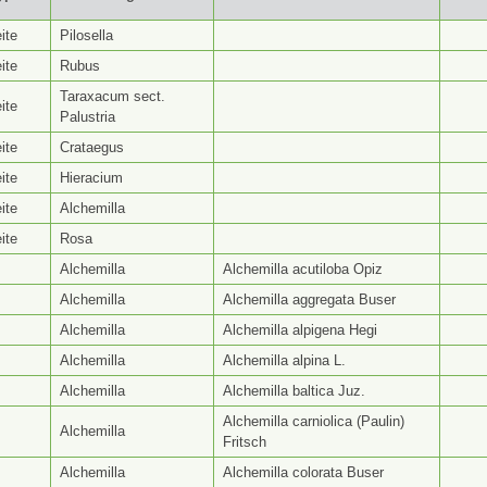
yp ⭥
Gattungsseite ⭥
Artseite ⭥
Be
ite
Pilosella
ite
Rubus
Taraxacum sect.
ite
Palustria
ite
Crataegus
ite
Hieracium
ite
Alchemilla
ite
Rosa
Alchemilla
Alchemilla acutiloba Opiz
Alchemilla
Alchemilla aggregata Buser
Alchemilla
Alchemilla alpigena Hegi
Alchemilla
Alchemilla alpina L.
Alchemilla
Alchemilla baltica Juz.
Alchemilla carniolica (Paulin)
Alchemilla
Fritsch
Alchemilla
Alchemilla colorata Buser