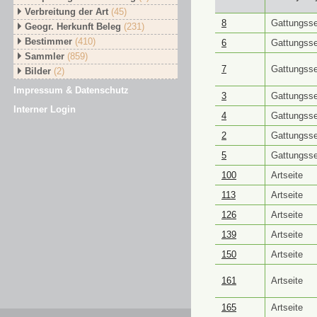
Verbreitung der Art
(45)
GUID ⭥
Objektt
8
Gattungsse
Geogr. Herkunft Beleg
(231)
Bestimmer
(410)
6
Gattungsse
Sammler
(859)
7
Gattungsse
Bilder
(2)
Impressum & Datenschutz
3
Gattungsse
Interner Login
4
Gattungsse
2
Gattungsse
5
Gattungsse
100
Artseite
113
Artseite
126
Artseite
139
Artseite
150
Artseite
161
Artseite
165
Artseite