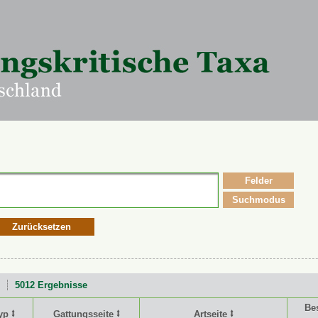
Felder
Suchmodus
Zurücksetzen
5012 Ergebnisse
Be
yp ⭥
Gattungsseite ⭥
Artseite ⭥