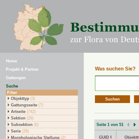
Home
Was suchen Sie?
Projekt & Partner
Gattungen
Suche
Filter
Objekttyp
(3)
Suchen
Gattungsseite
(7)
Artseite
(742)
Sektion
(29)
Subsektion
(6)
Seite 1 von 51
Serie
(28)
GUID ⭥
Objektt
Morphologische Stellung
(2)