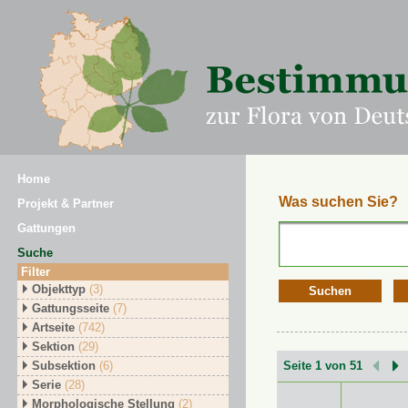
Home
Was suchen Sie?
Projekt & Partner
Gattungen
Suche
Filter
Objekttyp
(3)
Suchen
Gattungsseite
(7)
Artseite
(742)
Sektion
(29)
Subsektion
(6)
Seite 1 von 51
Serie
(28)
Morphologische Stellung
(2)