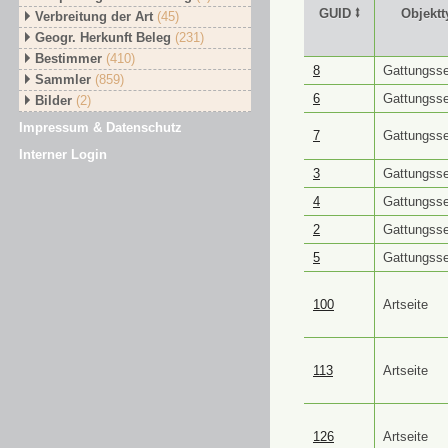
GUID ⭥
Objektt
Verbreitung der Art
(45)
Geogr. Herkunft Beleg
(231)
Bestimmer
(410)
GUID ⭥
Objektt
8
Gattungsse
Sammler
(859)
6
Gattungsse
Bilder
(2)
Impressum & Datenschutz
7
Gattungsse
Interner Login
3
Gattungsse
4
Gattungsse
2
Gattungsse
5
Gattungsse
100
Artseite
113
Artseite
126
Artseite