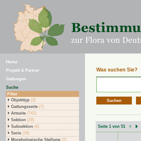
Home
Was suchen Sie?
Projekt & Partner
Gattungen
Suche
Filter
Objekttyp
(3)
Suchen
Gattungsseite
(7)
Artseite
(742)
Sektion
(29)
Subsektion
(6)
Seite 1 von 51
Serie
(28)
Morphologische Stellung
(2)