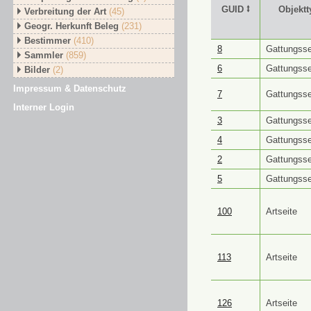
GUID ⭥
Objektt
Verbreitung der Art
(45)
Geogr. Herkunft Beleg
(231)
Bestimmer
(410)
GUID ⭥
Objektt
8
Gattungsse
Sammler
(859)
6
Gattungsse
Bilder
(2)
Impressum & Datenschutz
7
Gattungsse
Interner Login
3
Gattungsse
4
Gattungsse
2
Gattungsse
5
Gattungsse
100
Artseite
113
Artseite
126
Artseite