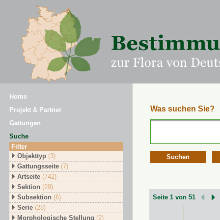
Home
Was suchen Sie?
Projekt & Partner
Gattungen
Suche
Filter
Objekttyp
(3)
Suchen
Gattungsseite
(7)
Artseite
(742)
Sektion
(29)
Subsektion
(6)
Seite 1 von 51
Serie
(28)
Morphologische Stellung
(2)