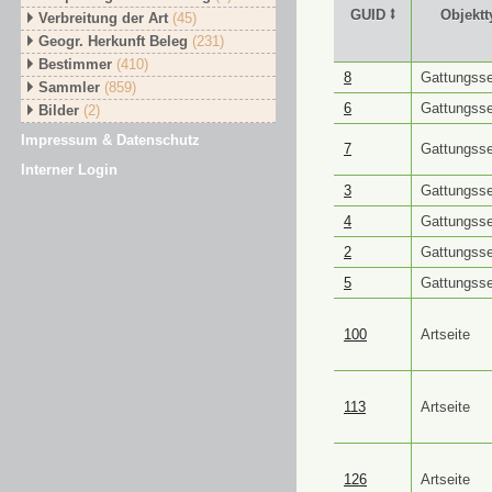
GUID ⭥
Objektt
Verbreitung der Art
(45)
Geogr. Herkunft Beleg
(231)
Bestimmer
(410)
GUID ⭥
Objektt
8
Gattungsse
Sammler
(859)
6
Gattungsse
Bilder
(2)
Impressum & Datenschutz
7
Gattungsse
Interner Login
3
Gattungsse
4
Gattungsse
2
Gattungsse
5
Gattungsse
100
Artseite
113
Artseite
126
Artseite