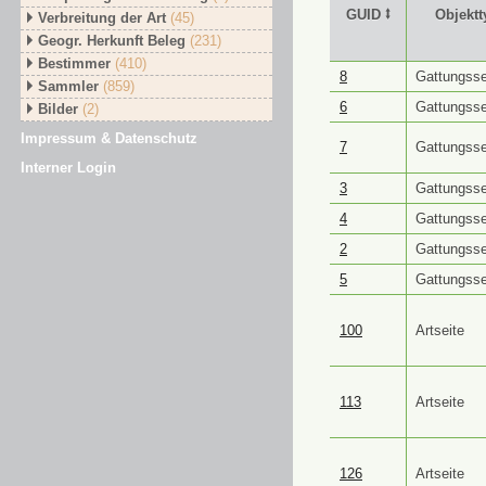
GUID ⭥
Objektt
Verbreitung der Art
(45)
Geogr. Herkunft Beleg
(231)
Bestimmer
(410)
GUID ⭥
Objektt
8
Gattungsse
Sammler
(859)
6
Gattungsse
Bilder
(2)
Impressum & Datenschutz
7
Gattungsse
Interner Login
3
Gattungsse
4
Gattungsse
2
Gattungsse
5
Gattungsse
100
Artseite
113
Artseite
126
Artseite