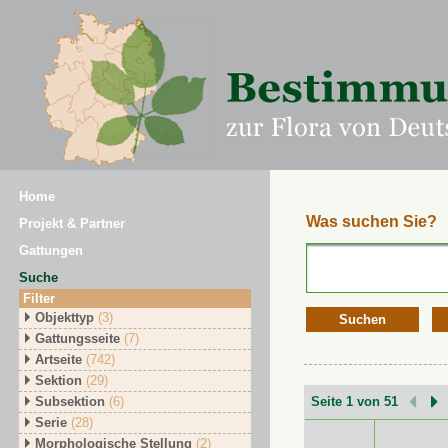
Home
Was suchen Sie?
Projekt & Partner
Gattungen
Suche
Filter
Objekttyp
(3)
Suchen
Gattungsseite
(7)
Artseite
(742)
Sektion
(29)
Subsektion
(6)
Seite 1 von 51
Serie
(28)
Morphologische Stellung
(2)