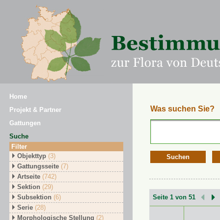
Home
Was suchen Sie?
Projekt & Partner
Gattungen
Suche
Filter
Objekttyp
(3)
Suchen
Gattungsseite
(7)
Artseite
(742)
Sektion
(29)
Subsektion
(6)
Seite 1 von 51
Serie
(28)
Morphologische Stellung
(2)