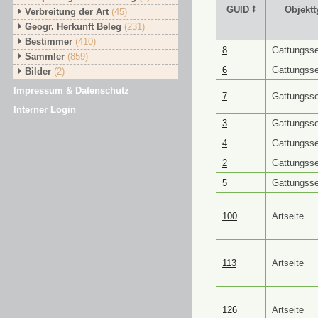
GUID ⭥
Objektt
Verbreitung der Art
(45)
Geogr. Herkunft Beleg
(231)
Bestimmer
(410)
GUID ⭥
Objektt
8
Gattungsse
Sammler
(859)
6
Gattungsse
Bilder
(2)
Impressum & Datenschutz
7
Gattungsse
Interner Login
3
Gattungsse
4
Gattungsse
2
Gattungsse
5
Gattungsse
100
Artseite
113
Artseite
126
Artseite