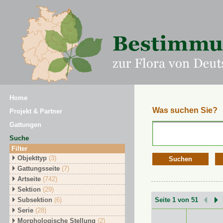
Home
Was suchen Sie?
Projekt & Partner
Gattungen
Suche
Filter
Objekttyp
(3)
Suchen
Gattungsseite
(7)
Artseite
(742)
Sektion
(29)
Subsektion
(6)
Seite 1 von 51
Serie
(28)
Morphologische Stellung
(2)