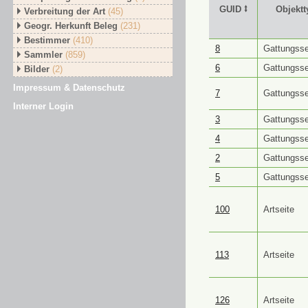
GUID ⭥
Objektt
Verbreitung der Art
(45)
Geogr. Herkunft Beleg
(231)
Bestimmer
(410)
GUID ⭥
Objektt
8
Gattungsse
Sammler
(859)
6
Gattungsse
Bilder
(2)
Impressum & Datenschutz
7
Gattungsse
Interner Login
3
Gattungsse
4
Gattungsse
2
Gattungsse
5
Gattungsse
100
Artseite
113
Artseite
126
Artseite