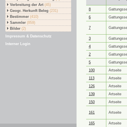
Verbreitung der Art
(45)
GUID ⭥
Objektt
8
Gattungsse
Geogr. Herkunft Beleg
(231)
Bestimmer
(410)
6
Gattungsse
Sammler
(859)
7
Gattungsse
Bilder
(2)
Impressum & Datenschutz
3
Gattungsse
Interner Login
4
Gattungsse
2
Gattungsse
5
Gattungsse
100
Artseite
113
Artseite
126
Artseite
139
Artseite
150
Artseite
161
Artseite
165
Artseite