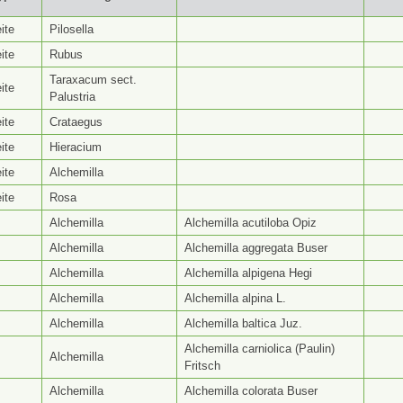
yp ⭥
Gattungsseite ⭥
Artseite ⭥
Be
ite
Pilosella
ite
Rubus
Taraxacum sect.
ite
Palustria
ite
Crataegus
ite
Hieracium
ite
Alchemilla
ite
Rosa
Alchemilla
Alchemilla acutiloba Opiz
Alchemilla
Alchemilla aggregata Buser
Alchemilla
Alchemilla alpigena Hegi
Alchemilla
Alchemilla alpina L.
Alchemilla
Alchemilla baltica Juz.
Alchemilla carniolica (Paulin)
Alchemilla
Fritsch
Alchemilla
Alchemilla colorata Buser