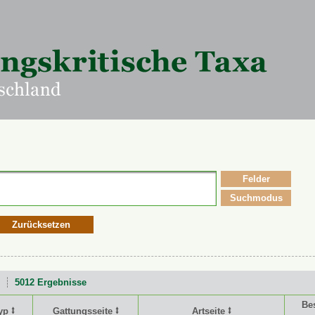
Felder
Suchmodus
Zurücksetzen
5012 Ergebnisse
Be
yp ⭥
Gattungsseite ⭥
Artseite ⭥