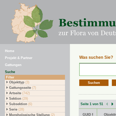
Home
Was suchen Sie?
Projekt & Partner
Gattungen
Suche
Filter
Objekttyp
(3)
Suchen
Gattungsseite
(7)
Artseite
(742)
Sektion
(29)
Subsektion
(6)
Seite 1 von 51
Serie
(28)
GUID ⭥
Objektt
Morphologische Stellung
(2)