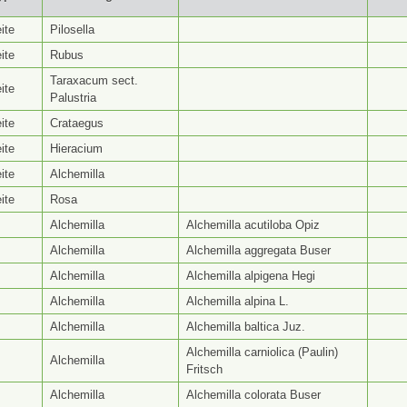
yp ⭥
Gattungsseite ⭥
Artseite ⭥
Be
ite
Pilosella
ite
Rubus
Taraxacum sect.
ite
Palustria
ite
Crataegus
ite
Hieracium
ite
Alchemilla
ite
Rosa
Alchemilla
Alchemilla acutiloba Opiz
Alchemilla
Alchemilla aggregata Buser
Alchemilla
Alchemilla alpigena Hegi
Alchemilla
Alchemilla alpina L.
Alchemilla
Alchemilla baltica Juz.
Alchemilla carniolica (Paulin)
Alchemilla
Fritsch
Alchemilla
Alchemilla colorata Buser