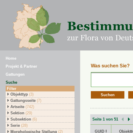
Home
Was suchen Sie?
Projekt & Partner
Gattungen
Suche
Filter
Objekttyp
(3)
Suchen
Gattungsseite
(7)
Artseite
(742)
Sektion
(29)
Subsektion
(6)
Seite 1 von 51
Serie
(28)
GUID ⭥
Objektt
Morphologische Stellung
(2)