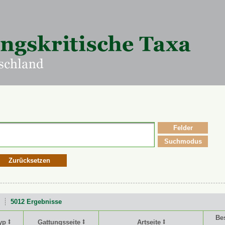
Felder
Suchmodus
Zurücksetzen
5012 Ergebnisse
Be
yp ⭥
Gattungsseite ⭥
Artseite ⭥