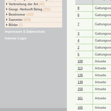
Verbreitung der Art
(45)
GUID ⭥
Objektt
8
Gattungsse
Geogr. Herkunft Beleg
(231)
Bestimmer
(410)
6
Gattungsse
Sammler
(859)
7
Gattungsse
Bilder
(2)
Impressum & Datenschutz
3
Gattungsse
Interner Login
4
Gattungsse
2
Gattungsse
5
Gattungsse
100
Artseite
113
Artseite
126
Artseite
139
Artseite
150
Artseite
161
Artseite
165
Artseite