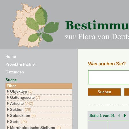
Home
Was suchen Sie?
Projekt & Partner
Gattungen
Suche
Filter
Objekttyp
(3)
Suchen
Gattungsseite
(7)
Artseite
(742)
Sektion
(29)
Subsektion
(6)
Seite 1 von 51
Serie
(28)
Morphologische Stellung
(2)