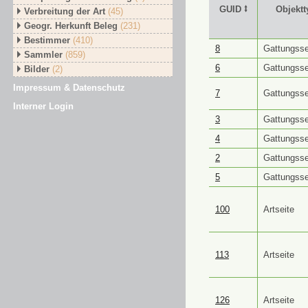
GUID ⭥
Objektt
Verbreitung der Art
(45)
Geogr. Herkunft Beleg
(231)
Bestimmer
(410)
GUID ⭥
Objektt
8
Gattungsse
Sammler
(859)
6
Gattungsse
Bilder
(2)
Impressum & Datenschutz
7
Gattungsse
Interner Login
3
Gattungsse
4
Gattungsse
2
Gattungsse
5
Gattungsse
100
Artseite
113
Artseite
126
Artseite