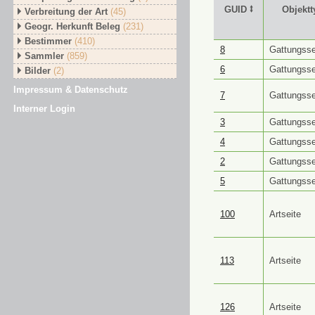
GUID ⭥
Objektt
Verbreitung der Art
(45)
Geogr. Herkunft Beleg
(231)
Bestimmer
(410)
GUID ⭥
Objektt
8
Gattungsse
Sammler
(859)
6
Gattungsse
Bilder
(2)
Impressum & Datenschutz
7
Gattungsse
Interner Login
3
Gattungsse
4
Gattungsse
2
Gattungsse
5
Gattungsse
100
Artseite
113
Artseite
126
Artseite