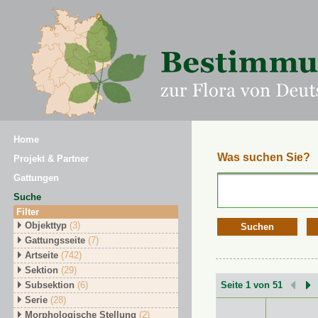
Home
Was suchen Sie?
Projekt & Partner
Gattungen
Suche
Filter
Objekttyp
(3)
Suchen
Gattungsseite
(7)
Artseite
(742)
Sektion
(29)
Subsektion
(6)
Seite 1 von 51
Serie
(28)
Morphologische Stellung
(2)