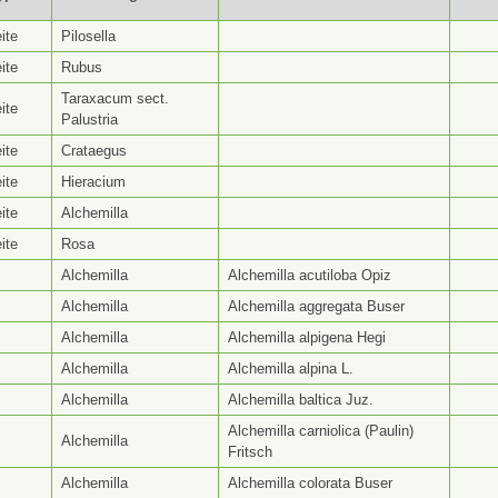
yp ⭥
Gattungsseite ⭥
Artseite ⭥
Be
ite
Pilosella
ite
Rubus
Taraxacum sect.
ite
Palustria
ite
Crataegus
ite
Hieracium
ite
Alchemilla
ite
Rosa
Alchemilla
Alchemilla acutiloba Opiz
Alchemilla
Alchemilla aggregata Buser
Alchemilla
Alchemilla alpigena Hegi
Alchemilla
Alchemilla alpina L.
Alchemilla
Alchemilla baltica Juz.
Alchemilla carniolica (Paulin)
Alchemilla
Fritsch
Alchemilla
Alchemilla colorata Buser