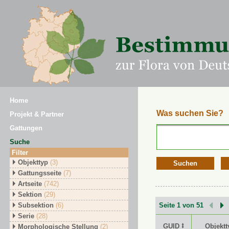
Home
Was suchen Sie?
Projekt & Partner
Gattungen
Suche
Filter
Objekttyp
(3)
Suchen
Gattungsseite
(7)
Artseite
(742)
Sektion
(29)
Subsektion
(6)
Seite 1 von 51
Serie
(28)
GUID ⭥
Objektt
Morphologische Stellung
(2)