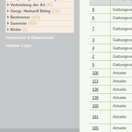
Verbreitung der Art
(45)
GUID ⭥
Objektt
8
Gattungsse
Geogr. Herkunft Beleg
(231)
Bestimmer
(410)
6
Gattungsse
Sammler
(859)
7
Gattungsse
Bilder
(2)
Impressum & Datenschutz
3
Gattungsse
Interner Login
4
Gattungsse
2
Gattungsse
5
Gattungsse
100
Artseite
113
Artseite
126
Artseite
139
Artseite
150
Artseite
161
Artseite
165
Artseite