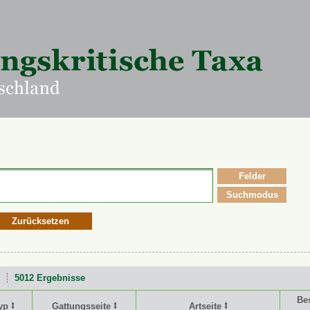
Felder
Suchmodus
Zurücksetzen
5012 Ergebnisse
Be
yp ⭥
Gattungsseite ⭥
Artseite ⭥