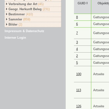
GUID ⭥
Objektt
Verbreitung der Art
(45)
Geogr. Herkunft Beleg
(231)
Bestimmer
(410)
GUID ⭥
Objektt
8
Gattungsse
Sammler
(859)
6
Gattungsse
Bilder
(2)
Impressum & Datenschutz
7
Gattungsse
Interner Login
3
Gattungsse
4
Gattungsse
2
Gattungsse
5
Gattungsse
100
Artseite
113
Artseite
126
Artseite