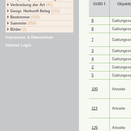
GUID ⭥
Objektt
Verbreitung der Art
(45)
Geogr. Herkunft Beleg
(231)
Bestimmer
(410)
GUID ⭥
Objektt
8
Gattungsse
Sammler
(859)
6
Gattungsse
Bilder
(2)
Impressum & Datenschutz
7
Gattungsse
Interner Login
3
Gattungsse
4
Gattungsse
2
Gattungsse
5
Gattungsse
100
Artseite
113
Artseite
126
Artseite