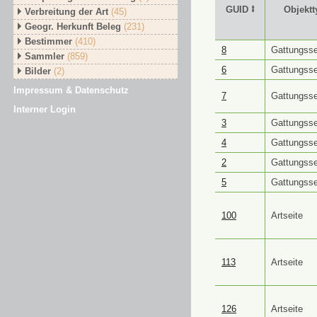
GUID ⭥
Objektt
Verbreitung der Art
(45)
Geogr. Herkunft Beleg
(231)
Bestimmer
(410)
GUID ⭥
Objektt
8
Gattungsse
Sammler
(859)
6
Gattungsse
Bilder
(2)
Impressum & Datenschutz
7
Gattungsse
Interner Login
3
Gattungsse
4
Gattungsse
2
Gattungsse
5
Gattungsse
100
Artseite
113
Artseite
126
Artseite