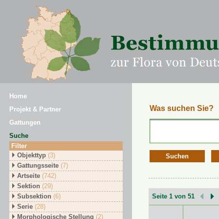
Home
Was suchen Sie?
Projekt & Partner
Gattungen
Suche
Filter
Objekttyp
(3)
Suchen
Gattungsseite
(7)
Artseite
(742)
Sektion
(29)
Subsektion
(6)
Seite 1 von 51
Serie
(28)
Morphologische Stellung
(2)