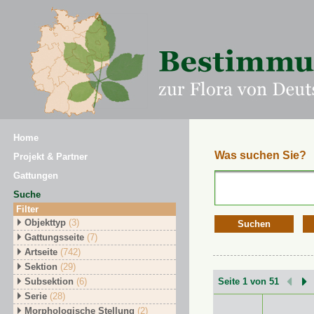
Home
Was suchen Sie?
Projekt & Partner
Gattungen
Suche
Filter
Objekttyp
(3)
Suchen
Gattungsseite
(7)
Artseite
(742)
Sektion
(29)
Subsektion
(6)
Seite 1 von 51
Serie
(28)
Morphologische Stellung
(2)