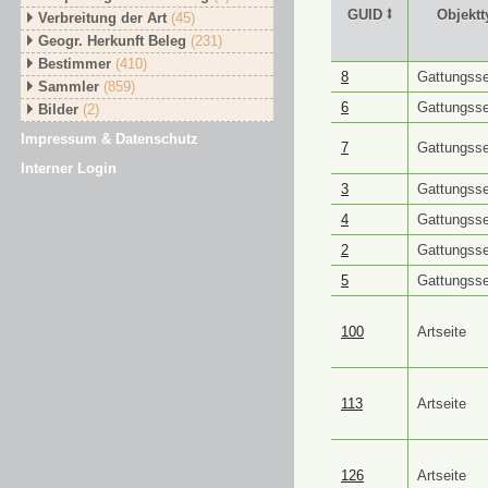
GUID ⭥
Objektt
Verbreitung der Art
(45)
Geogr. Herkunft Beleg
(231)
Bestimmer
(410)
GUID ⭥
Objektt
8
Gattungsse
Sammler
(859)
6
Gattungsse
Bilder
(2)
Impressum & Datenschutz
7
Gattungsse
Interner Login
3
Gattungsse
4
Gattungsse
2
Gattungsse
5
Gattungsse
100
Artseite
113
Artseite
126
Artseite