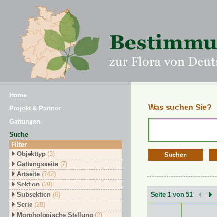
Home
Was suchen Sie?
Projekt & Partner
Gattungen
Suche
Filter
Objekttyp
(3)
Suchen
Gattungsseite
(7)
Artseite
(742)
Sektion
(29)
Subsektion
(6)
Seite 1 von 51
Serie
(28)
Morphologische Stellung
(2)