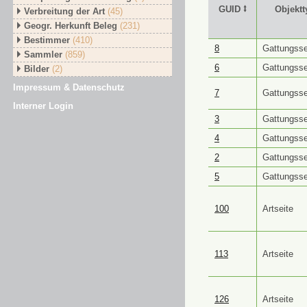
GUID ⭥
Objektt
Verbreitung der Art
(45)
Geogr. Herkunft Beleg
(231)
Bestimmer
(410)
GUID ⭥
Objektt
8
Gattungsse
Sammler
(859)
6
Gattungsse
Bilder
(2)
Impressum & Datenschutz
7
Gattungsse
Interner Login
3
Gattungsse
4
Gattungsse
2
Gattungsse
5
Gattungsse
100
Artseite
113
Artseite
126
Artseite