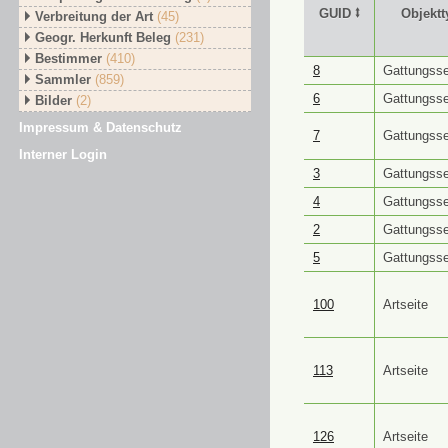
GUID ⭥
Objektt
Verbreitung der Art
(45)
Geogr. Herkunft Beleg
(231)
Bestimmer
(410)
GUID ⭥
Objektt
8
Gattungsse
Sammler
(859)
6
Gattungsse
Bilder
(2)
Impressum & Datenschutz
7
Gattungsse
Interner Login
3
Gattungsse
4
Gattungsse
2
Gattungsse
5
Gattungsse
100
Artseite
113
Artseite
126
Artseite