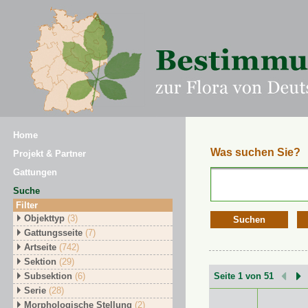
Home
Was suchen Sie?
Projekt & Partner
Gattungen
Suche
Filter
Objekttyp
(3)
Suchen
Gattungsseite
(7)
Artseite
(742)
Sektion
(29)
Subsektion
(6)
Seite 1 von 51
Serie
(28)
Morphologische Stellung
(2)