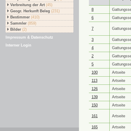
Verbreitung der Art
(45)
GUID ⭥
Objektt
8
Gattungsse
Geogr. Herkunft Beleg
(231)
Bestimmer
(410)
6
Gattungsse
Sammler
(859)
7
Gattungsse
Bilder
(2)
Impressum & Datenschutz
3
Gattungsse
Interner Login
4
Gattungsse
2
Gattungsse
5
Gattungsse
100
Artseite
113
Artseite
126
Artseite
139
Artseite
150
Artseite
161
Artseite
165
Artseite