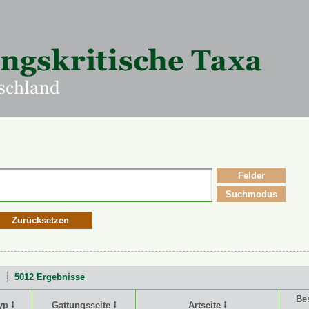
Felder
Suchmodus
Zurücksetzen
5012 Ergebnisse
Be
yp ⭥
Gattungsseite ⭥
Artseite ⭥