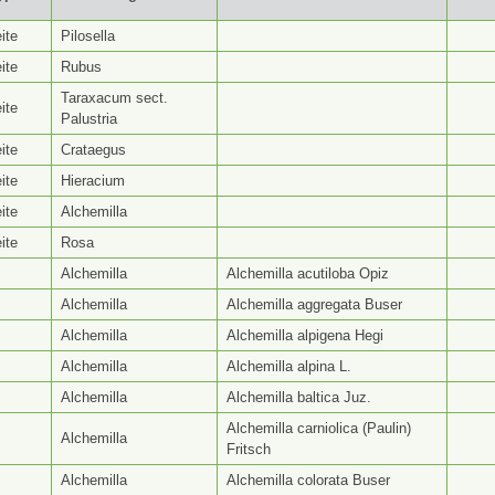
yp ⭥
Gattungsseite ⭥
Artseite ⭥
Be
ite
Pilosella
ite
Rubus
Taraxacum sect.
ite
Palustria
ite
Crataegus
ite
Hieracium
ite
Alchemilla
ite
Rosa
Alchemilla
Alchemilla acutiloba Opiz
Alchemilla
Alchemilla aggregata Buser
Alchemilla
Alchemilla alpigena Hegi
Alchemilla
Alchemilla alpina L.
Alchemilla
Alchemilla baltica Juz.
Alchemilla carniolica (Paulin)
Alchemilla
Fritsch
Alchemilla
Alchemilla colorata Buser