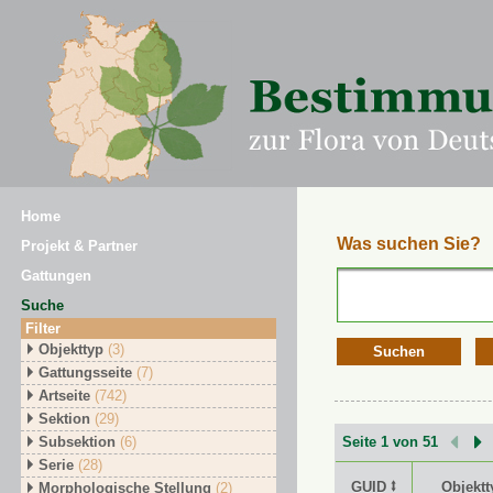
Home
Was suchen Sie?
Projekt & Partner
Gattungen
Suche
Filter
Objekttyp
(3)
Suchen
Gattungsseite
(7)
Artseite
(742)
Sektion
(29)
Subsektion
(6)
Seite 1 von 51
Serie
(28)
GUID ⭥
Objektt
Morphologische Stellung
(2)