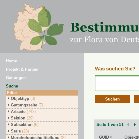
Home
Was suchen Sie?
Projekt & Partner
Gattungen
Suche
Filter
Objekttyp
(3)
Suchen
Gattungsseite
(7)
Artseite
(742)
Sektion
(29)
Subsektion
(6)
Seite 1 von 51
Serie
(28)
GUID ⭥
Objektt
Morphologische Stellung
(2)