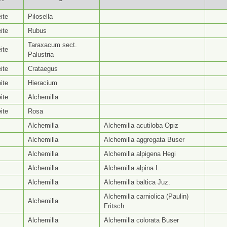
yp ⭥
Gattungsseite ⭥
Artseite ⭥
Be
ite
Pilosella
ite
Rubus
Taraxacum sect.
ite
Palustria
ite
Crataegus
ite
Hieracium
ite
Alchemilla
ite
Rosa
Alchemilla
Alchemilla acutiloba Opiz
Alchemilla
Alchemilla aggregata Buser
Alchemilla
Alchemilla alpigena Hegi
Alchemilla
Alchemilla alpina L.
Alchemilla
Alchemilla baltica Juz.
Alchemilla carniolica (Paulin)
Alchemilla
Fritsch
Alchemilla
Alchemilla colorata Buser