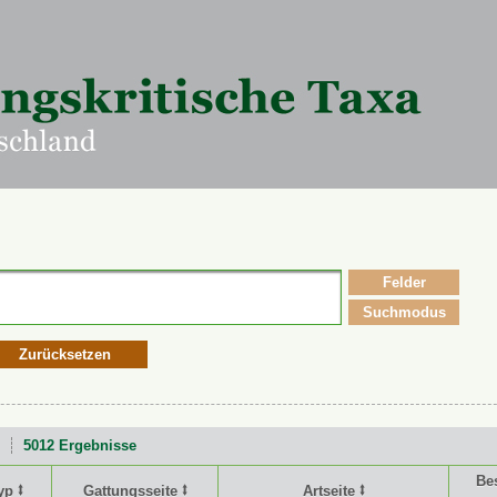
Felder
Suchmodus
Zurücksetzen
5012 Ergebnisse
Be
yp ⭥
Gattungsseite ⭥
Artseite ⭥