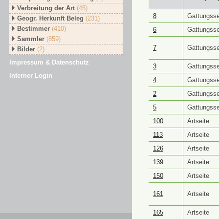
Verbreitung der Art
(45)
GUID ⭥
Objektt
8
Gattungsse
Geogr. Herkunft Beleg
(231)
Bestimmer
(410)
6
Gattungsse
Sammler
(859)
7
Gattungsse
Bilder
(2)
Impressum & Datenschutz
3
Gattungsse
Interner Login
4
Gattungsse
2
Gattungsse
5
Gattungsse
100
Artseite
113
Artseite
126
Artseite
139
Artseite
150
Artseite
161
Artseite
165
Artseite