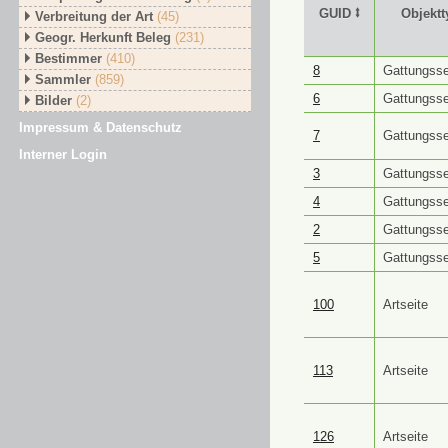
GUID ⭥
Objektt
Verbreitung der Art
(45)
Geogr. Herkunft Beleg
(231)
Bestimmer
(410)
GUID ⭥
Objektt
8
Gattungsse
Sammler
(859)
6
Gattungsse
Bilder
(2)
Impressum & Datenschutz
7
Gattungsse
Interner Login
3
Gattungsse
4
Gattungsse
2
Gattungsse
5
Gattungsse
100
Artseite
113
Artseite
126
Artseite