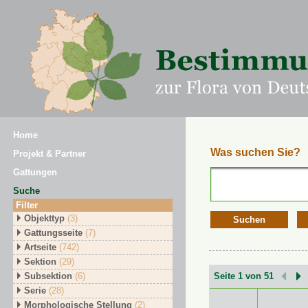
Home
Was suchen Sie?
Projekt & Partner
Gattungen
Suche
Filter
Objekttyp
(3)
Suchen
Gattungsseite
(7)
Artseite
(742)
Sektion
(29)
Subsektion
(6)
Seite 1 von 51
Serie
(28)
Morphologische Stellung
(2)