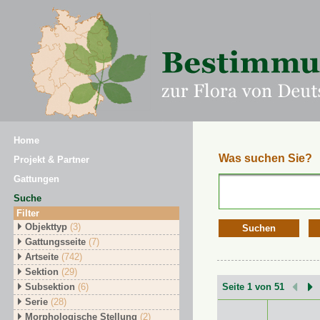
Home
Was suchen Sie?
Projekt & Partner
Gattungen
Suche
Filter
Objekttyp
(3)
Suchen
Gattungsseite
(7)
Artseite
(742)
Sektion
(29)
Subsektion
(6)
Seite 1 von 51
Serie
(28)
Morphologische Stellung
(2)