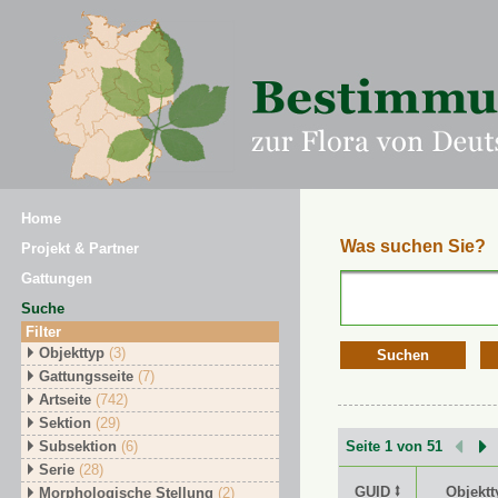
Home
Was suchen Sie?
Projekt & Partner
Gattungen
Suche
Filter
Objekttyp
(3)
Suchen
Gattungsseite
(7)
Artseite
(742)
Sektion
(29)
Subsektion
(6)
Seite 1 von 51
Serie
(28)
GUID ⭥
Objektt
Morphologische Stellung
(2)