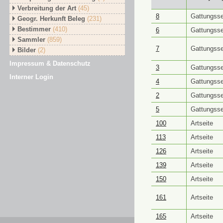
Verbreitung der Art
(45)
GUID ⭥
Objektt
8
Gattungsse
Geogr. Herkunft Beleg
(231)
Bestimmer
(410)
6
Gattungsse
Sammler
(859)
7
Gattungsse
Bilder
(2)
Impressum & Datenschutz
3
Gattungsse
Interner Login
4
Gattungsse
2
Gattungsse
5
Gattungsse
100
Artseite
113
Artseite
126
Artseite
139
Artseite
150
Artseite
161
Artseite
165
Artseite