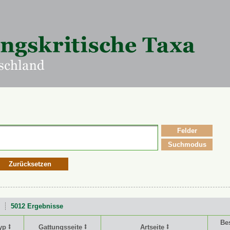
Felder
Suchmodus
Zurücksetzen
5012 Ergebnisse
Be
yp ⭥
Gattungsseite ⭥
Artseite ⭥