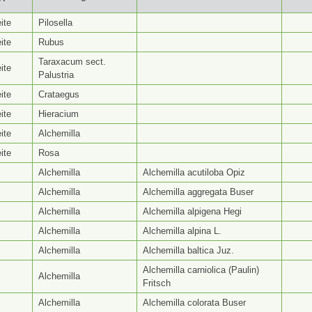
yp ⭥
Gattungsseite ⭥
Artseite ⭥
Be
ite
Pilosella
ite
Rubus
Taraxacum sect.
ite
Palustria
ite
Crataegus
ite
Hieracium
ite
Alchemilla
ite
Rosa
Alchemilla
Alchemilla acutiloba Opiz
Alchemilla
Alchemilla aggregata Buser
Alchemilla
Alchemilla alpigena Hegi
Alchemilla
Alchemilla alpina L.
Alchemilla
Alchemilla baltica Juz.
Alchemilla carniolica (Paulin)
Alchemilla
Fritsch
Alchemilla
Alchemilla colorata Buser