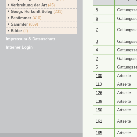
Verbreitung der Art
(45)
GUID ⭥
Objektt
8
Gattungsse
Geogr. Herkunft Beleg
(231)
Bestimmer
(410)
6
Gattungsse
Sammler
(859)
7
Gattungsse
Bilder
(2)
Impressum & Datenschutz
3
Gattungsse
Interner Login
4
Gattungsse
2
Gattungsse
5
Gattungsse
100
Artseite
113
Artseite
126
Artseite
139
Artseite
150
Artseite
161
Artseite
165
Artseite