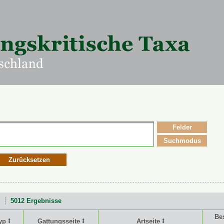
Felder
Suchmodus
Zurücksetzen
5012 Ergebnisse
Be
yp ⭥
Gattungsseite ⭥
Artseite ⭥