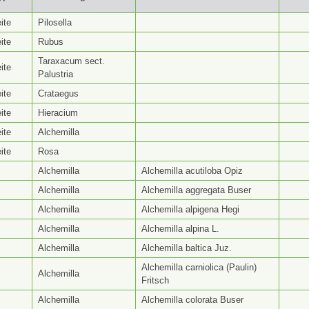
yp ⭥
Gattungsseite ⭥
Artseite ⭥
Be
ite
Pilosella
ite
Rubus
Taraxacum sect.
ite
Palustria
ite
Crataegus
ite
Hieracium
ite
Alchemilla
ite
Rosa
Alchemilla
Alchemilla acutiloba Opiz
Alchemilla
Alchemilla aggregata Buser
Alchemilla
Alchemilla alpigena Hegi
Alchemilla
Alchemilla alpina L.
Alchemilla
Alchemilla baltica Juz.
Alchemilla carniolica (Paulin)
Alchemilla
Fritsch
Alchemilla
Alchemilla colorata Buser