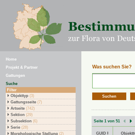
Home
Was suchen Sie?
Projekt & Partner
Gattungen
Suche
Filter
Objekttyp
(3)
Suchen
Gattungsseite
(7)
Artseite
(742)
Sektion
(29)
Subsektion
(6)
Seite 1 von 51
Serie
(28)
GUID ⭥
Objektt
Morphologische Stellung
(2)