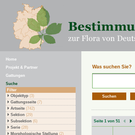
Home
Was suchen Sie?
Projekt & Partner
Gattungen
Suche
Filter
Objekttyp
(3)
Suchen
Gattungsseite
(7)
Artseite
(742)
Sektion
(29)
Subsektion
(6)
Seite 1 von 51
Serie
(28)
Morphologische Stellung
(2)