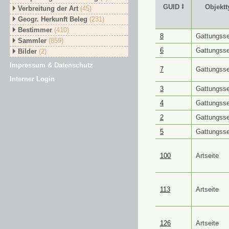
GUID ⭥
Objektt
Verbreitung der Art
(45)
Geogr. Herkunft Beleg
(231)
Bestimmer
(410)
GUID ⭥
Objektt
8
Gattungsse
Sammler
(859)
6
Gattungsse
Bilder
(2)
Impressum & Datenschutz
7
Gattungsse
Interner Login
3
Gattungsse
4
Gattungsse
2
Gattungsse
5
Gattungsse
100
Artseite
113
Artseite
126
Artseite