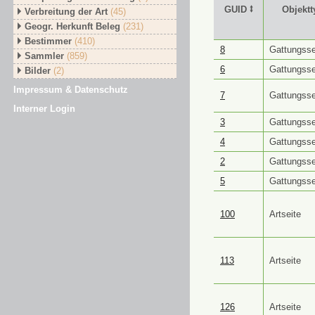
GUID ⭥
Objektt
Verbreitung der Art
(45)
Geogr. Herkunft Beleg
(231)
Bestimmer
(410)
GUID ⭥
Objektt
8
Gattungsse
Sammler
(859)
6
Gattungsse
Bilder
(2)
Impressum & Datenschutz
7
Gattungsse
Interner Login
3
Gattungsse
4
Gattungsse
2
Gattungsse
5
Gattungsse
100
Artseite
113
Artseite
126
Artseite