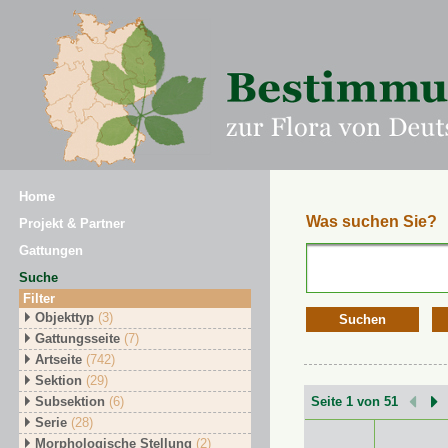
Home
Was suchen Sie?
Projekt & Partner
Gattungen
Suche
Filter
Objekttyp
(3)
Suchen
Gattungsseite
(7)
Artseite
(742)
Sektion
(29)
Subsektion
(6)
Seite 1 von 51
Serie
(28)
Morphologische Stellung
(2)