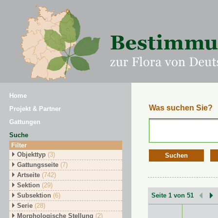
Home
Was suchen Sie?
Projekt & Partner
Gattungen
Suche
Filter
Objekttyp
(3)
Suchen
Gattungsseite
(7)
Artseite
(742)
Sektion
(29)
Subsektion
(6)
Seite 1 von 51
Serie
(28)
Morphologische Stellung
(2)