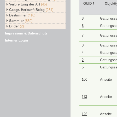
GUID ⭥
Objektt
Verbreitung der Art
(45)
Geogr. Herkunft Beleg
(231)
Bestimmer
(410)
GUID ⭥
Objektt
8
Gattungsse
Sammler
(859)
6
Gattungsse
Bilder
(2)
Impressum & Datenschutz
7
Gattungsse
Interner Login
3
Gattungsse
4
Gattungsse
2
Gattungsse
5
Gattungsse
100
Artseite
113
Artseite
126
Artseite