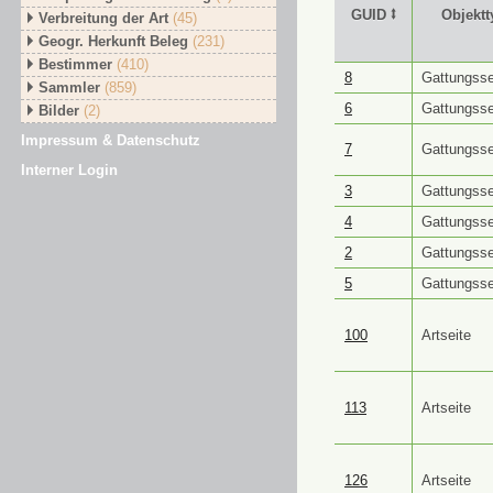
GUID ⭥
Objektt
Verbreitung der Art
(45)
Geogr. Herkunft Beleg
(231)
Bestimmer
(410)
GUID ⭥
Objektt
8
Gattungsse
Sammler
(859)
6
Gattungsse
Bilder
(2)
Impressum & Datenschutz
7
Gattungsse
Interner Login
3
Gattungsse
4
Gattungsse
2
Gattungsse
5
Gattungsse
100
Artseite
113
Artseite
126
Artseite