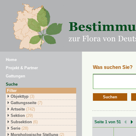
Home
Was suchen Sie?
Projekt & Partner
Gattungen
Suche
Filter
Objekttyp
(3)
Suchen
Gattungsseite
(7)
Artseite
(742)
Sektion
(29)
Subsektion
(6)
Seite 1 von 51
Serie
(28)
Morphologische Stellung
(2)