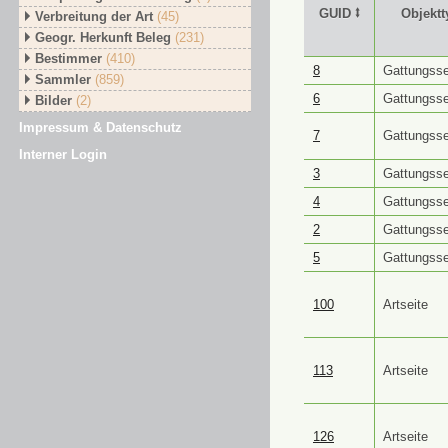
GUID ⭥
Objektt
Verbreitung der Art
(45)
Geogr. Herkunft Beleg
(231)
Bestimmer
(410)
GUID ⭥
Objektt
8
Gattungsse
Sammler
(859)
6
Gattungsse
Bilder
(2)
Impressum & Datenschutz
7
Gattungsse
Interner Login
3
Gattungsse
4
Gattungsse
2
Gattungsse
5
Gattungsse
100
Artseite
113
Artseite
126
Artseite