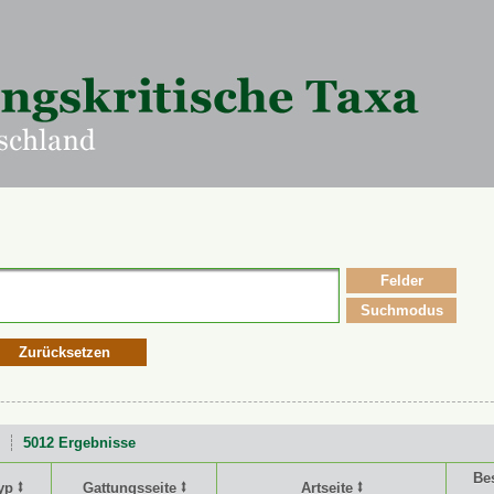
Felder
Suchmodus
Zurücksetzen
5012 Ergebnisse
Be
yp ⭥
Gattungsseite ⭥
Artseite ⭥