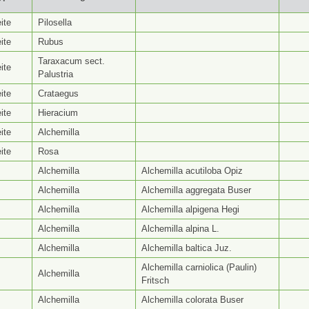
yp ⭥
Gattungsseite ⭥
Artseite ⭥
Be
ite
Pilosella
ite
Rubus
Taraxacum sect.
ite
Palustria
ite
Crataegus
ite
Hieracium
ite
Alchemilla
ite
Rosa
Alchemilla
Alchemilla acutiloba Opiz
Alchemilla
Alchemilla aggregata Buser
Alchemilla
Alchemilla alpigena Hegi
Alchemilla
Alchemilla alpina L.
Alchemilla
Alchemilla baltica Juz.
Alchemilla carniolica (Paulin)
Alchemilla
Fritsch
Alchemilla
Alchemilla colorata Buser