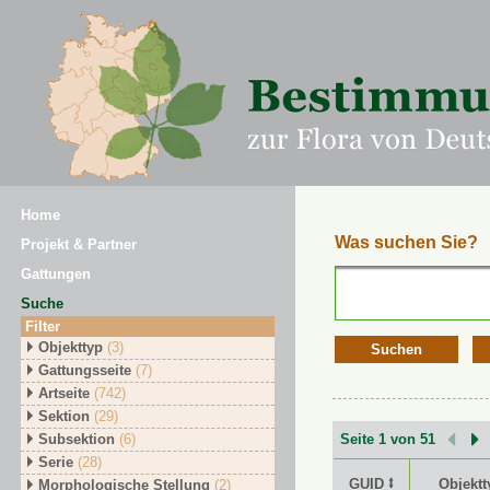
Home
Was suchen Sie?
Projekt & Partner
Gattungen
Suche
Filter
Objekttyp
(3)
Suchen
Gattungsseite
(7)
Artseite
(742)
Sektion
(29)
Subsektion
(6)
Seite 1 von 51
Serie
(28)
GUID ⭥
Objektt
Morphologische Stellung
(2)