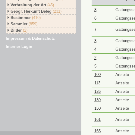
Verbreitung der Art
(45)
GUID ⭥
Objektt
8
Gattungsse
Geogr. Herkunft Beleg
(231)
Bestimmer
(410)
6
Gattungsse
Sammler
(859)
7
Gattungsse
Bilder
(2)
Impressum & Datenschutz
3
Gattungsse
Interner Login
4
Gattungsse
2
Gattungsse
5
Gattungsse
100
Artseite
113
Artseite
126
Artseite
139
Artseite
150
Artseite
161
Artseite
165
Artseite