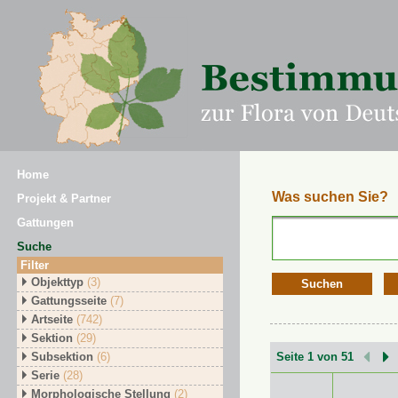
Home
Was suchen Sie?
Projekt & Partner
Gattungen
Suche
Filter
Objekttyp
(3)
Suchen
Gattungsseite
(7)
Artseite
(742)
Sektion
(29)
Subsektion
(6)
Seite 1 von 51
Serie
(28)
Morphologische Stellung
(2)