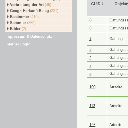
GUID ⭥
Objektt
Verbreitung der Art
(45)
Geogr. Herkunft Beleg
(231)
Bestimmer
(410)
GUID ⭥
Objektt
8
Gattungsse
Sammler
(859)
6
Gattungsse
Bilder
(2)
Impressum & Datenschutz
7
Gattungsse
Interner Login
3
Gattungsse
4
Gattungsse
2
Gattungsse
5
Gattungsse
100
Artseite
113
Artseite
126
Artseite