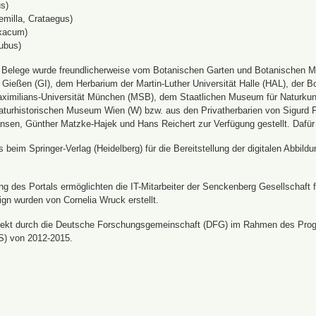
s)
emilla, Crataegus)
xacum)
ubus)
n Belege wurde freundlicherweise vom Botanischen Garten und Botanischen 
ät Gießen (GI), dem Herbarium der Martin-Luther Universität Halle (HAL), d
ximilians-Universität München (MSB), dem Staatlichen Museum für Naturku
urhistorischen Museum Wien (W) bzw. aus den Privatherbarien von Sigurd Frö
nsen, Günther Matzke-Hajek und Hans Reichert zur Verfügung gestellt. Dafür
beim Springer-Verlag (Heidelberg) für die Bereitstellung der digitalen Abbi
 des Portals ermöglichten die IT-Mitarbeiter der Senckenberg Gesellschaft fü
ign wurden von Cornelia Wruck erstellt.
jekt durch die Deutsche Forschungsgemeinschaft (DFG) im Rahmen des Prog
S) von 2012-2015.