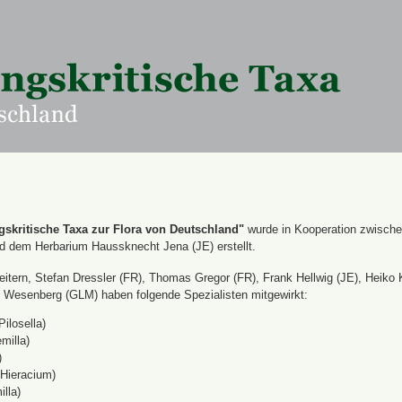
skritische Taxa zur Flora von Deutschland"
wurde in Kooperation zwisch
nd dem Herbarium Haussknecht Jena (JE) erstellt.
itern, Stefan Dressler (FR), Thomas Gregor (FR), Frank Hellwig (JE), Heiko 
Wesenberg (GLM) haben folgende Spezialisten mitgewirkt:
Pilosella)
milla)
)
(Hieracium)
lla)