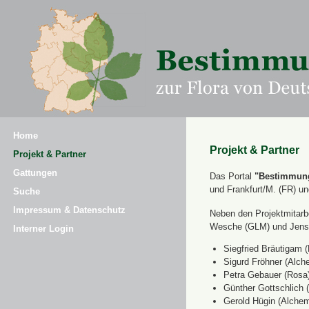
Home
Projekt & Partner
Projekt & Partner
Gattungen
Das Portal
"Bestimmung
und Frankfurt/M. (FR) u
Suche
Impressum & Datenschutz
Neben den Projektmitarbe
Wesche (GLM) und Jens 
Interner Login
Siegfried Bräutigam (
Sigurd Fröhner (Alche
Petra Gebauer (Rosa
Günther Gottschlich 
Gerold Hügin (Alchemi