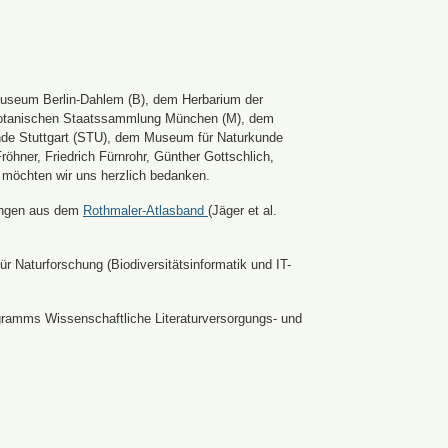
Museum Berlin-Dahlem (B), dem Herbarium der
er Botanischen Staatssammlung München (M), dem
nde Stuttgart (STU), dem Museum für Naturkunde
hner, Friedrich Fürnrohr, Günther Gottschlich,
 möchten wir uns herzlich bedanken.
ldungen aus dem
Rothmaler-Atlasband
(Jäger et al.
r Naturforschung (Biodiversitätsinformatik und IT-
ramms Wissenschaftliche Literaturversorgungs- und