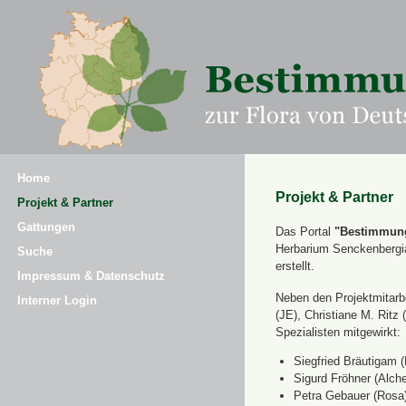
Home
Projekt & Partner
Projekt & Partner
Gattungen
Das Portal
"Bestimmung
Herbarium Senckenbergi
Suche
erstellt.
Impressum & Datenschutz
Neben den Projektmitarbe
Interner Login
(JE), Christiane M. Ri
Spezialisten mitgewirkt:
Siegfried Bräutigam (
Sigurd Fröhner (Alche
Petra Gebauer (Rosa