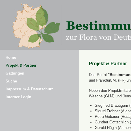
Home
Projekt & Partner
Projekt & Partner
Gattungen
Das Portal
"Bestimmung
und Frankfurt/M. (FR) u
Suche
Impressum & Datenschutz
Neben den Projektmitarbe
Wesche (GLM) und Jens 
Interner Login
Siegfried Bräutigam (
Sigurd Fröhner (Alche
Petra Gebauer (Rosa
Günther Gottschlich 
Gerold Hügin (Alchemi