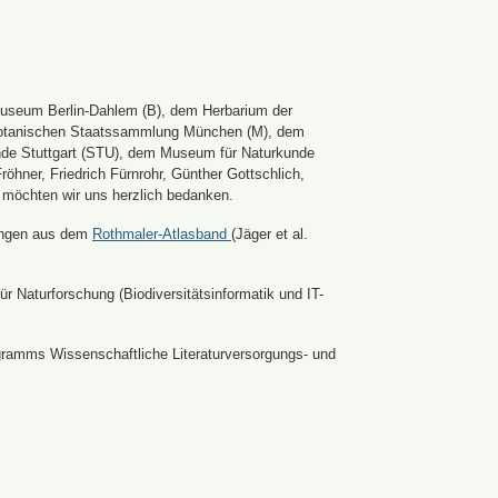
Museum Berlin-Dahlem (B), dem Herbarium der
er Botanischen Staatssammlung München (M), dem
nde Stuttgart (STU), dem Museum für Naturkunde
hner, Friedrich Fürnrohr, Günther Gottschlich,
 möchten wir uns herzlich bedanken.
ldungen aus dem
Rothmaler-Atlasband
(Jäger et al.
r Naturforschung (Biodiversitätsinformatik und IT-
ramms Wissenschaftliche Literaturversorgungs- und