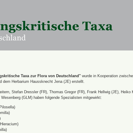
skritische Taxa zur Flora von Deutschland"
wurde in Kooperation zwisch
nd dem Herbarium Haussknecht Jena (JE) erstellt.
itern, Stefan Dressler (FR), Thomas Gregor (FR), Frank Hellwig (JE), Heiko 
Wesenberg (GLM) haben folgende Spezialisten mitgewirkt:
Pilosella)
milla)
)
(Hieracium)
lla)