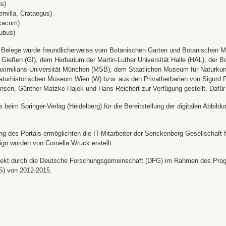
s)
emilla, Crataegus)
xacum)
ubus)
n Belege wurde freundlicherweise vom Botanischen Garten und Botanischen 
ät Gießen (GI), dem Herbarium der Martin-Luther Universität Halle (HAL), d
ximilians-Universität München (MSB), dem Staatlichen Museum für Naturku
urhistorischen Museum Wien (W) bzw. aus den Privatherbarien von Sigurd Frö
nsen, Günther Matzke-Hajek und Hans Reichert zur Verfügung gestellt. Dafür
beim Springer-Verlag (Heidelberg) für die Bereitstellung der digitalen Abbi
 des Portals ermöglichten die IT-Mitarbeiter der Senckenberg Gesellschaft fü
ign wurden von Cornelia Wruck erstellt.
jekt durch die Deutsche Forschungsgemeinschaft (DFG) im Rahmen des Prog
S) von 2012-2015.